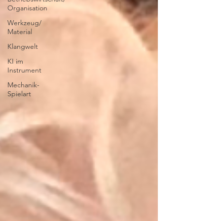
Organisation
Werkzeug/
Material
Klangwelt
KI im
Instrument
Mechanik-
Spielart