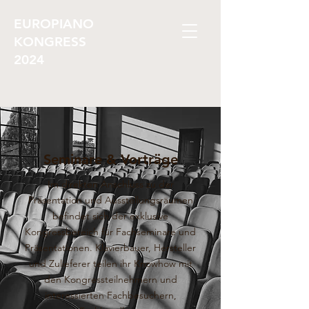
EUROPIANO
KONGRESS
2024
Seminare & Vorträge
Im direkten Anschluss zu der
Präsentation und Ausstellungsräumen
befindet sich der exklusive
Kongressbereich für Fachseminare und
Präsentationen. Klavierbauer, Hersteller
und Zulieferer teilen ihr Knowhow mit
den Kongressteilnehmern und
interessierten Fachbesuchern,