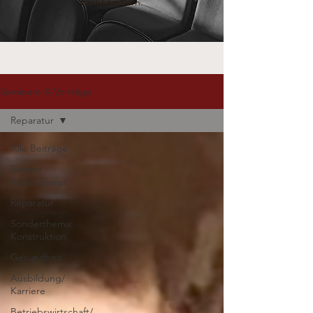
Fachhändlern.
Seminare & Vorträge
Reparatur
Alle Beiträge
Service
Außendienst
Reparatur
Sonderthema:
Konstruktion
Gesundheit
Ausbildung/
Karriere
Betriebswirtschaft/