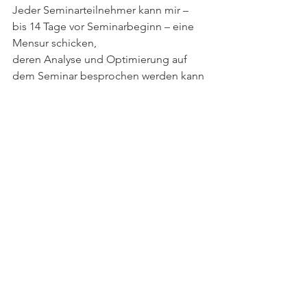
Jeder Seminarteilnehmer kann mir – 
bis 14 Tage vor Seminarbeginn – eine 
Mensur schicken,
deren Analyse und Optimierung auf 
dem Seminar besprochen werden kann
Mensurformular schicke ich gerne bei 
Bedarf per Email zu - 
petertholey@gmx.de
Reparatur