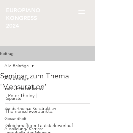
EUROPIANO
KONGRESS
2024
Beitrag
Alle Beiträge
Seminar zum Thema
Alle Beiträge
'Mensuration'
Service Außendienst
- Peter Tholey |
Reparatur
Sonderthema: Konstruktion
Themenschwerpunkte:
Gesundheit
Gleichmäßiger Lautstärkeverlauf 
Ausbildung/ Karriere
innerhalb der Mensur