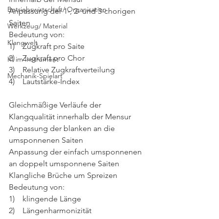
Betriebswirtschaft/ Organisation
Anpassung der 1-, 2- und 3-chorigen 
Saiten
Werkzeug/ Material
Bedeutung von:
Klangwelt
1)    Zugkraft pro Saite
2)    Zugkraft pro Chor
KI im Instrument
3)    Relative Zugkraftverteilung
Mechanik-Spielart
4)    Lautstärke-Index
Gleichmäßige Verläufe der 
Klangqualität innerhalb der Mensur
Anpassung der blanken an die 
umsponnenen Saiten
Anpassung der einfach umsponnenen 
an doppelt umsponnene Saiten
Klangliche Brüche um Spreizen
Bedeutung von:
1)    klingende Länge
2)    Längenharmonizität