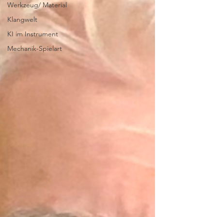
Werkzeug/ Material
Klangwelt
KI im Instrument
Mechanik-Spielart