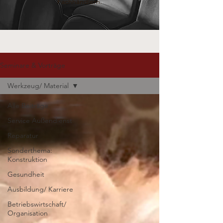
Fachhändlern.
Seminare & Vorträge
Werkzeug/ Material
Alle Beiträge
Service Außendienst
Reparatur
Sonderthema:
Konstruktion
Gesundheit
Ausbildung/ Karriere
Betriebswirtschaft/
Organisation