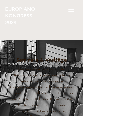
EUROPIANO
KONGRESS
2024
Seminare & Vorträge
Im direkten Anschluss zu der
Präsentation und Ausstellungsräumen
befindet sich der exklusive
Kongressbereich für Fachseminare und
Präsentationen. Klavierbauer, Hersteller
und Zulieferer teilen ihr Knowhow mit
den Kongressteilnehmern und
interessierten Fachbesuchern,