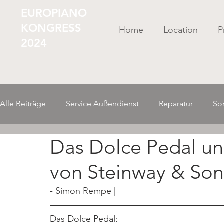
EUROPIANO
KONGRESS
Home
Location
P
2024
Alle Beiträge
Service Außendienst
Reparatur
So
Das Dolce Pedal u
Ausbildung/ Karriere
Betriebswirtschaft/ Organisati
von Steinway & Son
Mechanik-Spielart
- Simon Rempe |
Das Dolce Pedal: