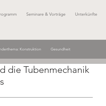
rogramm
Seminare & Vorträge
Unterkünfte
nderthema: Konstruktion
Gesundheit
nd die Tubenmechanik
on
Werkzeug/ Material
Klangwelt
KI im Instrumen
s