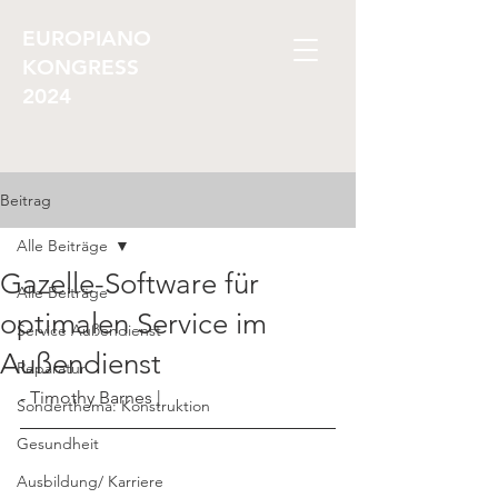
EUROPIANO
KONGRESS
2024
Beitrag
Alle Beiträge
Gazelle-Software für
Alle Beiträge
optimalen Service im
Service Außendienst
Außendienst
Reparatur
- Timothy Barnes |
Sonderthema: Konstruktion
Gesundheit
Ausbildung/ Karriere