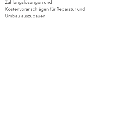
Zahlungslösungen und 
Kostenvoranschlägen für Reparatur und 
Umbau auszubauen.
Timothy Barnes aus den USA zeigt, wie 