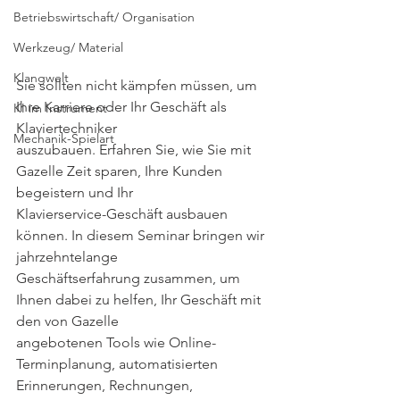
Betriebswirtschaft/ Organisation
Werkzeug/ Material
Klangwelt
Sie sollten nicht kämpfen müssen, um 
Ihre Karriere oder Ihr Geschäft als 
KI im Instrument
Klaviertechniker
Mechanik-Spielart
auszubauen. Erfahren Sie, wie Sie mit 
Gazelle Zeit sparen, Ihre Kunden 
begeistern und Ihr
Klavierservice-Geschäft ausbauen 
können. In diesem Seminar bringen wir 
jahrzehntelange
Geschäftserfahrung zusammen, um 
Ihnen dabei zu helfen, Ihr Geschäft mit 
den von Gazelle
angebotenen Tools wie Online-
Terminplanung, automatisierten 
Erinnerungen, Rechnungen,