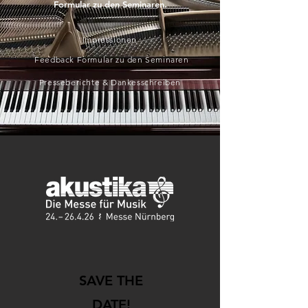
Formular zu den Seminaren.
Impressionen
Feedback Formular zu den Seminaren
Presseberichte & Dankesschreiben
SAVE THE
DATE!