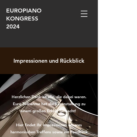
EUROPIANO
KONGRESS
2024
Impressionen und Rückblick
Herzlichen Dank an alle, die dabei waren.
Eure Teilnahme hat die Veranstaltung zu
einem großen Erfolg gemacht!
Hier findet Ihr Impressionen unseres
harmonischen Treffens sowie ein Feedback