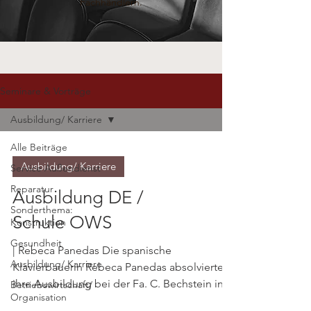
Fachhändlern.
Seminare & Vorträge
Ausbildung/ Karriere
Alle Beiträge
Ausbildung/ Karriere
Service Außendienst
Reparatur
Ausbildung DE /
Sonderthema:
Schule OWS
Konstruktion
Gesundheit
| Rebeca Panedas Die spanische
Ausbildung/ Karriere
Klavierbauerin Rebeca Panedas absolvierte
ihre Ausbildung bei der Fa. C. Bechstein in
Betriebswirtschaft/
Organisation
Seifhennersdorf. Auf...