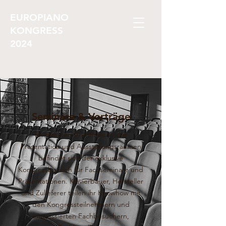
EUROPIANO
KONGRESS
2024
Seminare & Vorträge
Im direkten Anschluss zu der
Präsentation und Ausstellungsräumen
befindet sich der exklusive
Kongressbereich für Fachseminare und
Präsentationen. Klavierbauer, Hersteller
und Zulieferer teilen ihr Knowhow mit
den Kongressteilnehmern und
interessierten Fachbesuchern,